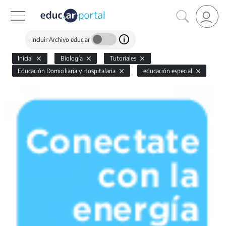
Incluir Archivo educ.ar
Inicial
Biología
Tutoriales
Educación Domiciliaria y Hospitalaria
educación especial