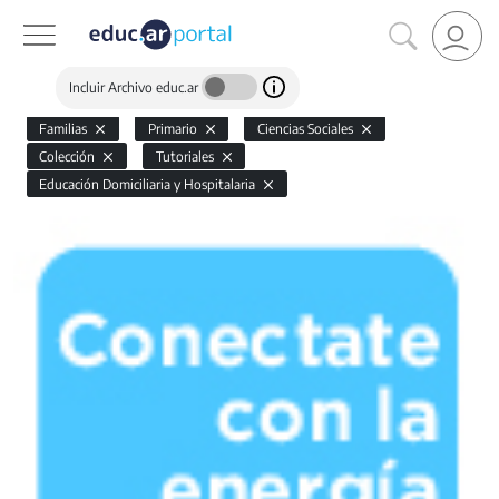
Incluir Archivo educ.ar
Familias
Primario
Ciencias Sociales
Colección
Tutoriales
Educación Domiciliaria y Hospitalaria