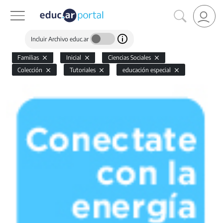
Incluir Archivo educ.ar
Familias
Inicial
Ciencias Sociales
Colección
Tutoriales
educación especial