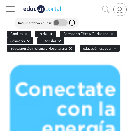
Incluir Archivo educ.ar
Familias
Inicial
Formación Ética y Ciudadana
Colección
Tutoriales
Educación Domiciliaria y Hospitalaria
educación especial