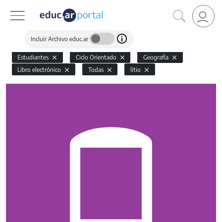
Incluir Archivo educ.ar
Estudiantes
Ciclo Orientado
Geografía
Libro electrónico
Todas
litio