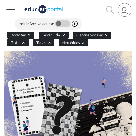
Incluir Archivo educ.ar
Docentes
Tercer Ciclo
Ciencias Sociales
Texto
Todas
efemérides