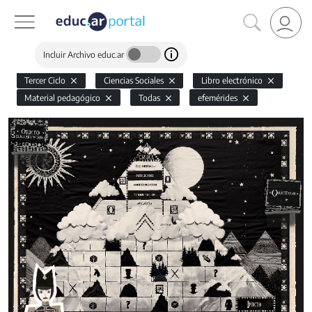
Incluir Archivo educ.ar
Tercer Ciclo
Ciencias Sociales
Libro electrónico
Material pedagógico
Todas
efemérides