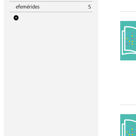
efemérides
5