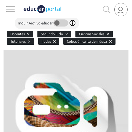
Incluir Archivo educ.ar
Docentes
Segundo Ciclo
Ciencias Sociales
Tutoriales
Todas
Colección cajita de música