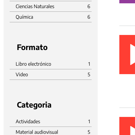
Ciencias Naturales
6
Química
6
Formato
Libro electrónico
1
Video
5
Categoria
Actividades
1
Material audiovisual
5