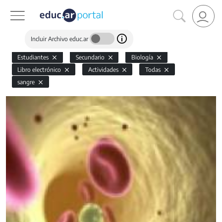
Incluir Archivo educ.ar
Estudiantes
Secundario
Biología
Libro electrónico
Actividades
Todas
sangre