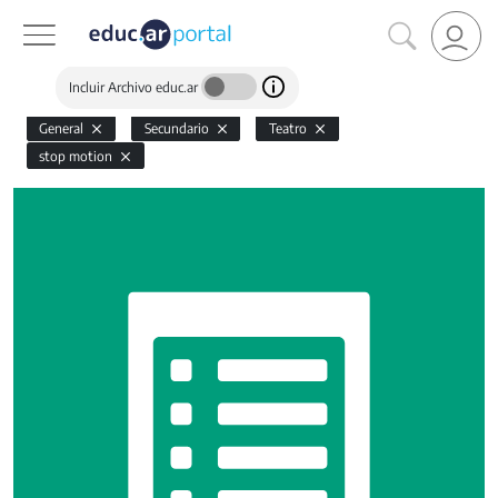
Incluir Archivo educ.ar
General
Secundario
Teatro
stop motion