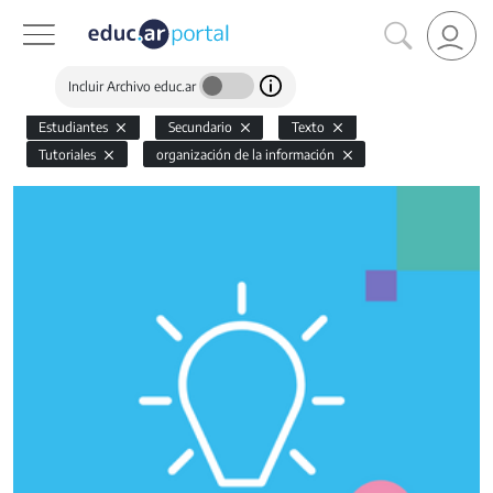
Incluir Archivo educ.ar
Estudiantes
Secundario
Texto
Tutoriales
organización de la información