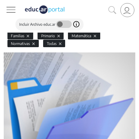
Incluir Archivo educ.ar
Familias
Primario
Matemática
Normativas
Todas