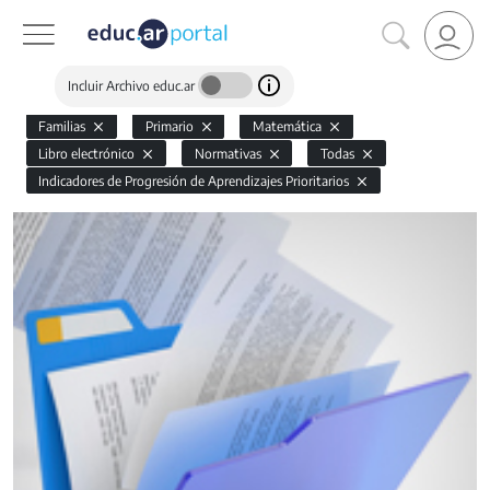
Incluir Archivo educ.ar
Familias
Primario
Matemática
Libro electrónico
Normativas
Todas
Indicadores de Progresión de Aprendizajes Prioritarios