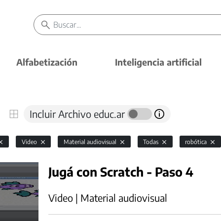
Alfabetización
Inteligencia artificial
Incluir Archivo educ.ar
Video
Material audiovisual
Todas
robótica
Jugá con Scratch - Paso 4
Video | Material audiovisual