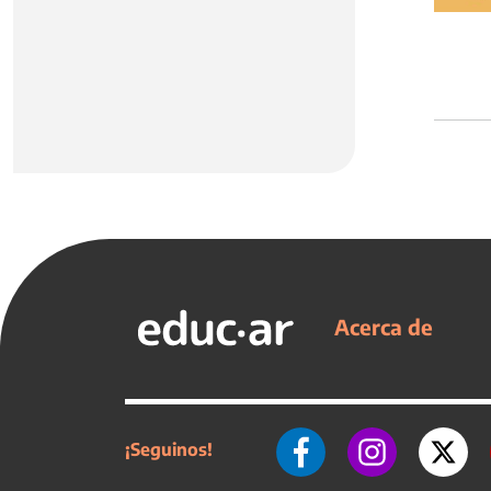
Acerca de
¡Seguinos!