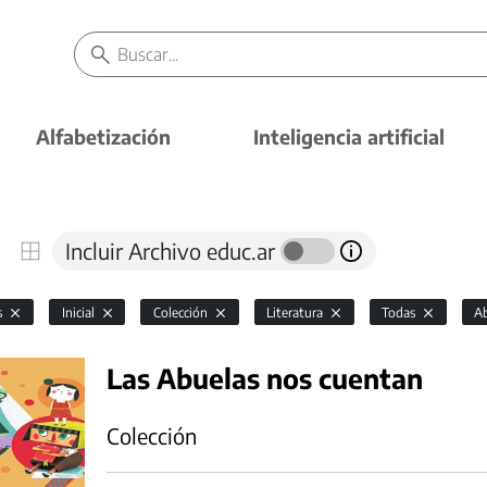
Alfabetización
Inteligencia artificial
Incluir Archivo educ.ar
s
Inicial
Colección
Literatura
Todas
A
Las Abuelas nos cuentan
Colección