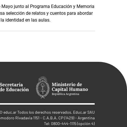
de Mayo junto al Programa Educación y Memoria
osa selección de relatos y cuentos para abordar
a identidad en las aulas.
©
educ.ar
Todos los derechos reservados. Educ.ar SAU
omodoro Rivadavia 1151 - C.A.B.A. CP (1429) - Argentina
Tel: 0800-444-1115 (opción 4)