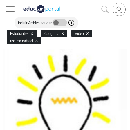
Incluir Archivo educ.ar
Estudiantes
Geografía
Video
recurso natural