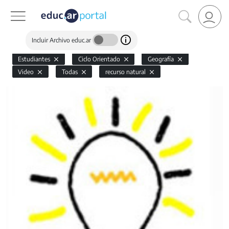
Incluir Archivo educ.ar
Estudiantes
Ciclo Orientado
Geografía
Video
Todas
recurso natural