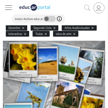
Incluir Archivo educ.ar
Docentes
Segundo Ciclo
Artes Audiovisuales
Interactivo
Todas
obra de arte