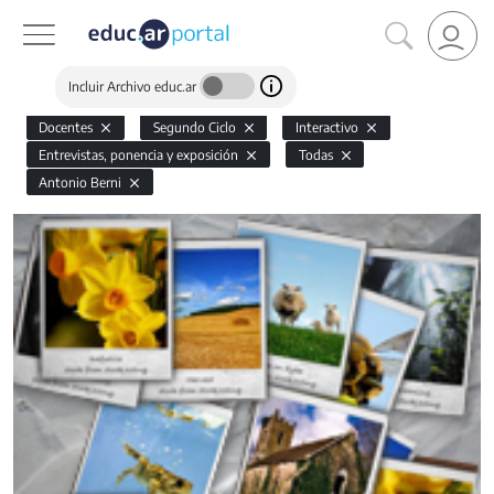
Incluir Archivo educ.ar
Docentes
Segundo Ciclo
Interactivo
Entrevistas, ponencia y exposición
Todas
Antonio Berni