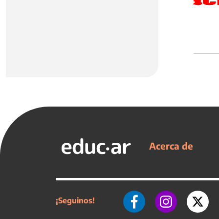
Acerca de
¡Seguinos!