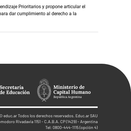
dizaje Prioritarios y propone articular el
para dar cumplimiento al derecho a la
©
educ.ar
Todos los derechos reservados. Educ.ar SAU
omodoro Rivadavia 1151 - C.A.B.A. CP (1429) - Argentina
Tel: 0800-444-1115 (opción 4)