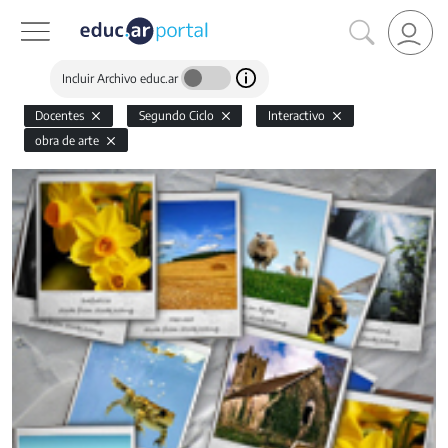
Incluir Archivo educ.ar
Docentes
Segundo Ciclo
Interactivo
obra de arte