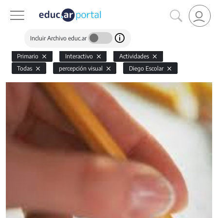
Incluir Archivo educ.ar
Primario
Interactivo
Actividades
Todas
percepción visual
Diego Escolar