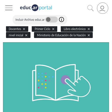
Incluir Archivo educ.ar
Docentes
Primer Ciclo
Libro electrónico
nivel inicial
Ministerio de Educación de la Nación