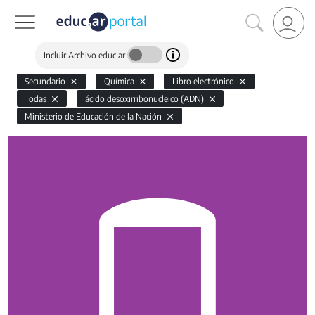
Incluir Archivo educ.ar
Secundario
Química
Libro electrónico
Todas
ácido desoxirribonucleico (ADN)
Ministerio de Educación de la Nación