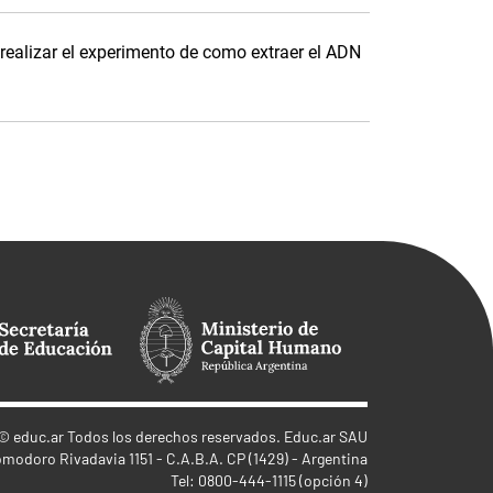
realizar el experimento de como extraer el ADN
©
educ.ar
Todos los derechos reservados. Educ.ar SAU
omodoro Rivadavia 1151 - C.A.B.A. CP (1429) - Argentina
Tel: 0800-444-1115 (opción 4)