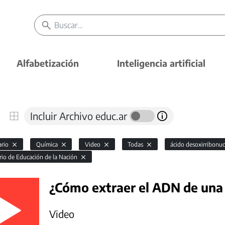
Alfabetización
Inteligencia artificial
Incluir Archivo educ.ar
ario
Química
Video
Todas
ácido desoxirribonu
rio de Educación de la Nación
¿Cómo extraer el ADN de una
Video