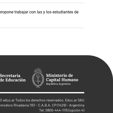
propone trabajar con las y los estudiantes de
©
educ.ar
Todos los derechos reservados. Educ.ar SAU
omodoro Rivadavia 1151 - C.A.B.A. CP (1429) - Argentina
Tel: 0800-444-1115 (opción 4)