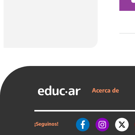
Acerca de
¡Seguinos!