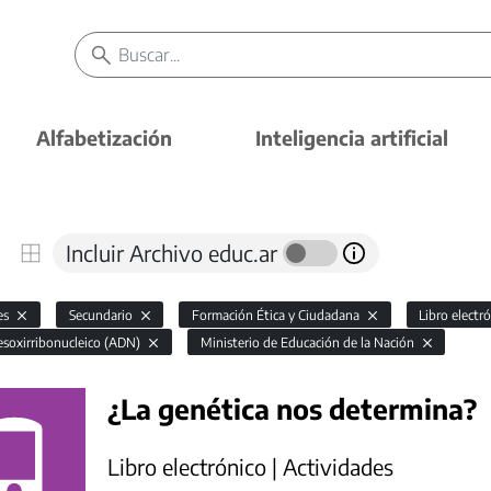
Alfabetización
Inteligencia artificial
Incluir Archivo educ.ar
es
Secundario
Formación Ética y Ciudadana
Libro electr
esoxirribonucleico (ADN)
Ministerio de Educación de la Nación
¿La genética nos determina?
Libro electrónico | Actividades