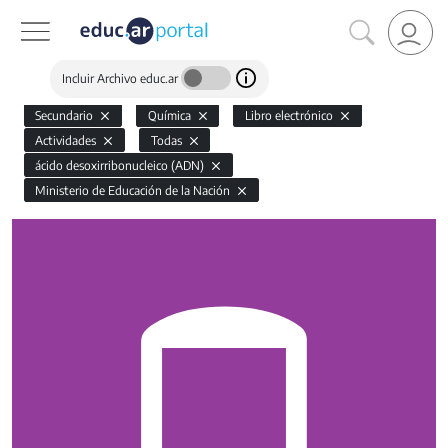
Incluir Archivo educ.ar
Secundario
Química
Libro electrónico
Actividades
Todas
ácido desoxirribonucleico (ADN)
Ministerio de Educación de la Nación