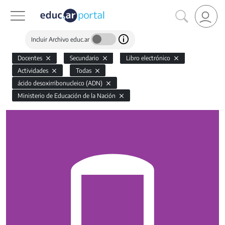
Incluir Archivo educ.ar
Docentes
Secundario
Libro electrónico
Actividades
Todas
ácido desoxirribonucleico (ADN)
Ministerio de Educación de la Nación