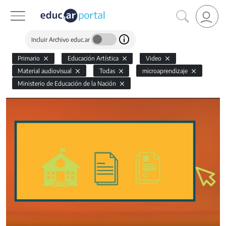
Incluir Archivo educ.ar
Primario
Educación Artística
Video
Material audiovisual
Todas
microaprendizaje
Ministerio de Educación de la Nación