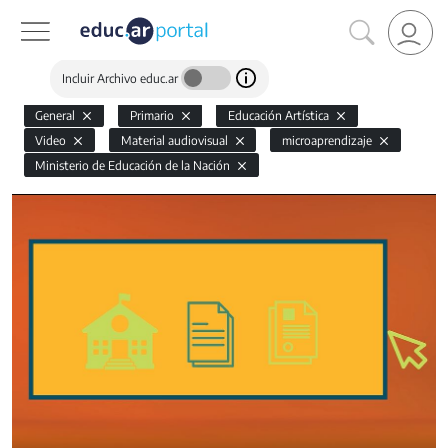
Incluir Archivo educ.ar
General
Primario
Educación Artística
Video
Material audiovisual
microaprendizaje
Ministerio de Educación de la Nación