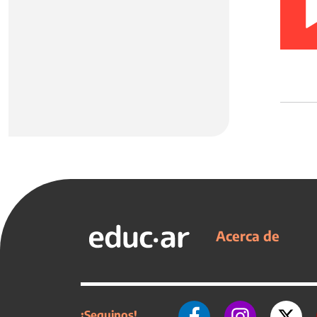
Acerca de
¡Seguinos!