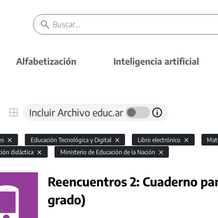
Alfabetización
Inteligencia artificial
Incluir Archivo educ.ar
es
Educación Tecnológica y Digital
Libro electrónico
Mat
ción didáctica
Ministerio de Educación de la Nación
Reencuentros 2: Cuaderno par
grado)