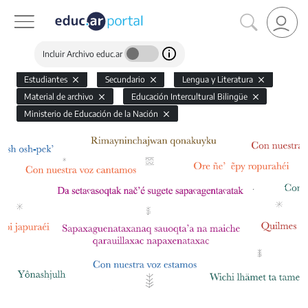
Incluir Archivo educ.ar
Estudiantes
Secundario
Lengua y Literatura
Material de archivo
Educación Intercultural Bilingüe
Ministerio de Educación de la Nación