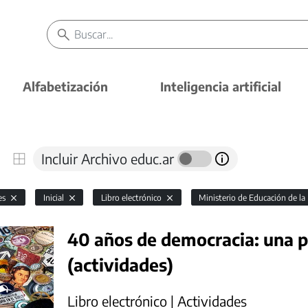
Alfabetización
Inteligencia artificial
Incluir Archivo educ.ar
es
Inicial
Libro electrónico
Ministerio de Educación de l
40 años de democracia: una p
(actividades)
Libro electrónico | Actividades