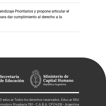
dizaje Prioritarios y propone articular el
para dar cumplimiento al derecho a la
©
educ.ar
Todos los derechos reservados. Educ.ar SAU
omodoro Rivadavia 1151 - C.A.B.A. CP (1429) - Argentina