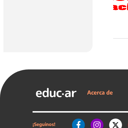
Acerca de
¡Seguinos!