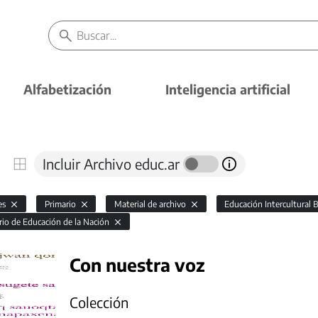
Alfabetización
Inteligencia artificial
Incluir Archivo educ.ar
es
Primario
Material de archivo
Educación Intercultural 
rio de Educación de la Nación
Con nuestra voz
Colección