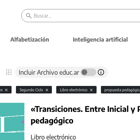
Alfabetización
Inteligencia artificial
Incluir Archivo educ.ar
es
Segundo Ciclo
Libro electrónico
propuesta pedagógi
«Transiciones. Entre Inicial y
pedagógico
Libro electrónico