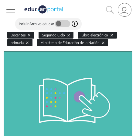
Incluir Archivo educ.ar
Docentes
Segundo Ciclo
Libro electrónico
primaria
Ministerio de Educación de la Nación