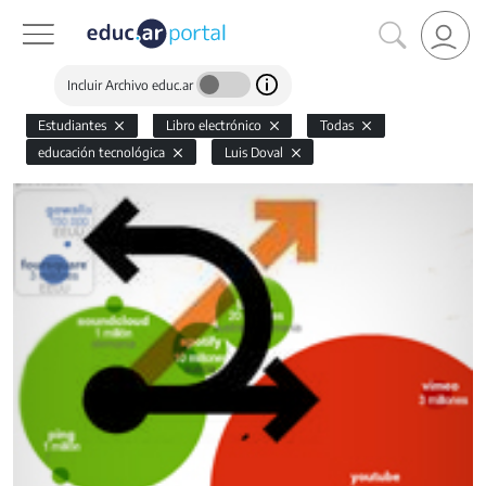
Incluir Archivo educ.ar
Estudiantes
Libro electrónico
Todas
educación tecnológica
Luis Doval