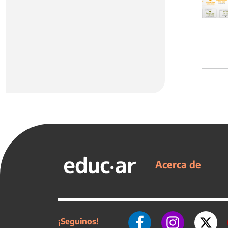
Acerca de
¡Seguinos!