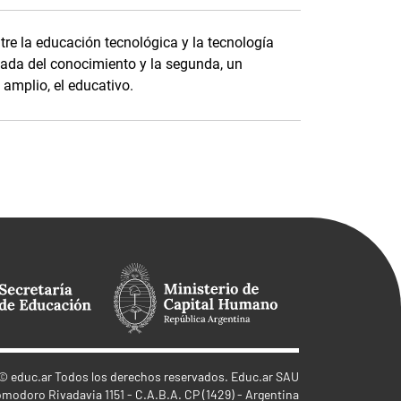
tre la educación tecnológica y la tecnología
zada del conocimiento y la segunda, un
amplio, el educativo.
©
educ.ar
Todos los derechos reservados. Educ.ar SAU
omodoro Rivadavia 1151 - C.A.B.A. CP (1429) - Argentina