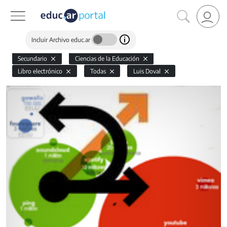
Incluir Archivo educ.ar
Secundario
Ciencias de la Educación
Libro electrónico
Todas
Luis Doval