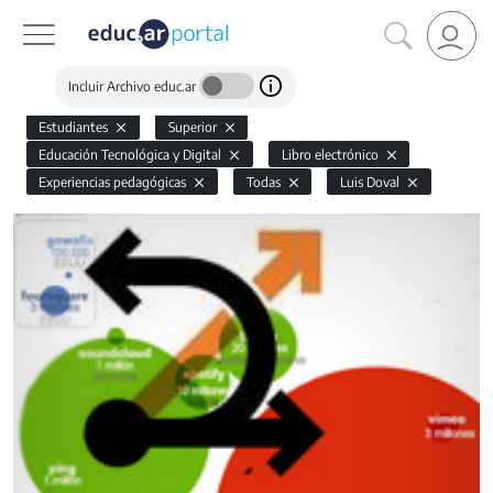
Incluir Archivo educ.ar
Estudiantes
Superior
Educación Tecnológica y Digital
Libro electrónico
Experiencias pedagógicas
Todas
Luis Doval