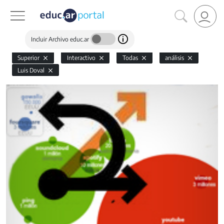
Incluir Archivo educ.ar
Superior
Interactivo
Todas
análisis
Luis Doval