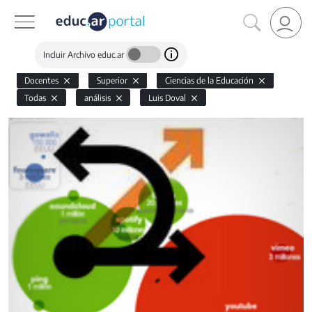
Incluir Archivo educ.ar
Docentes
Superior
Ciencias de la Educación
Todas
análisis
Luis Doval