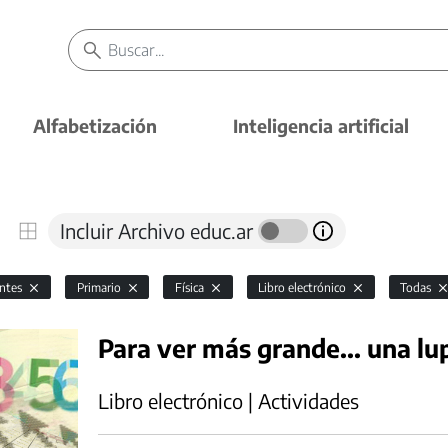
Alfabetización
Inteligencia artificial
Incluir Archivo educ.ar
antes
Primario
Física
Libro electrónico
Todas
Para ver más grande... una lu
Libro electrónico | Actividades