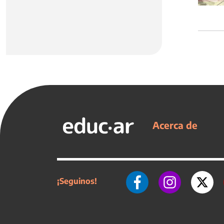
Acerca de
¡Seguinos!