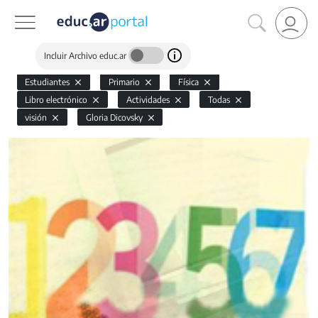
Incluir Archivo educ.ar
Estudiantes
Primario
Física
Libro electrónico
Actividades
Todas
visión
Gloria Dicovsky