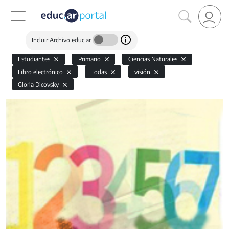
Incluir Archivo educ.ar
Estudiantes
Primario
Ciencias Naturales
Libro electrónico
Todas
visión
Gloria Dicovsky