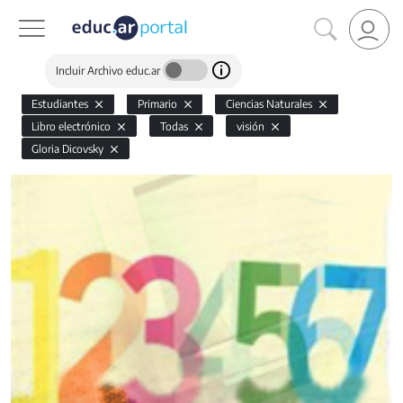
Incluir Archivo educ.ar
Estudiantes
Primario
Ciencias Naturales
Libro electrónico
Todas
visión
Gloria Dicovsky